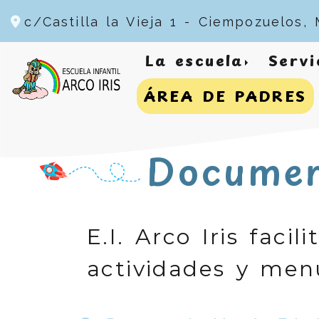
c/Castilla la Vieja 1 -
Ciempozuelos,
La escuela
Servi
ÁREA DE PADRES
Document
E.I. Arco Iris fac
actividades y men