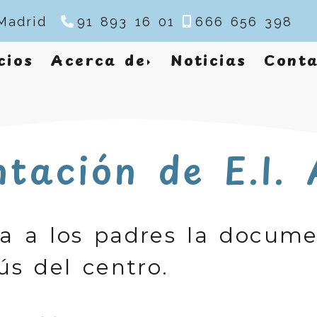
Madrid
91 893 16 01
666 656 398
cios
Acerca de
Noticias
Conta
ación de E.I. 
ilita a los padres la docum
ús del centro.