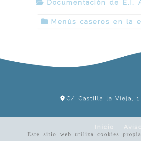
Documentación de E.I. A
Menús caseros en la 
C/ Castilla la Vieja, 
Inicio
Avis
Este sitio web utiliza cookies propi