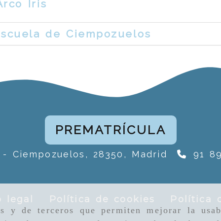
rco Iris
escuela de Ciempozuelos
PREMATRÍCULA
1 -
Ciempozuelos,
28350,
Madrid
91 89
o legal
Política de cookies
Política 
as y de terceros que permiten mejorar la usab