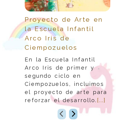
Proyecto de Arte en
¿Por
la Escuela Infantil
Escu
Arco Iris de
Iri
Ciempozuelos
En l
Arco
En la Escuela Infantil
Ciem
Arco Iris de primer y
comp
segundo ciclo en
Segu
Ciempozuelos, incluimos
niño
el proyecto de arte para
años
reforzar el desarrollo.
[...]
Anterior
Siguiente