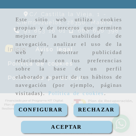
C/ Castilla la Vieja, 1 -
Este sitio web utiliza cookies
Ciempozuelos,
28350,
Madrid
propias y de terceros que permiten
91 893 16 01
666 656 398
mejorar la usabilidad de
navegación, analizar el uso de la
Inicio
Aviso legal
web y mostrar publicidad
relacionada con tus preferencias
Política de cookies
sobre la base de un perfil
elaborado a partir de tus hábitos de
Política de privacidad
navegación (por ejemplo, páginas
visitadas).
Política de cookies
.
CONFIGURAR
RECHAZAR
ACEPTAR